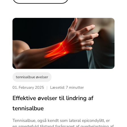
tennisalbue øvelser
01. February 2025
|
Læsetid: 7 minutter
Effektive øvelser til lindring af
tennisalbue
Tennisalbue, også kendt som lateral epicondylitt, er
en smertefuld tilstand forårsaget af overbelastning af