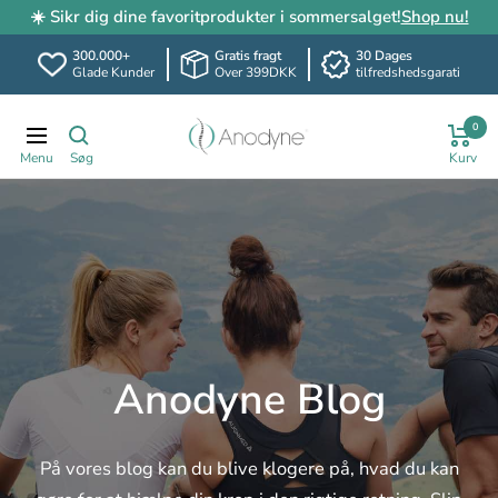
☀️ Sikr dig dine favoritprodukter i sommersalget!
Shop nu!
300.000+
Gratis fragt
30 Dages
Glade Kunder
Over 399DKK
tilfredshedsgarati
Spring
Anodyne.dk
0
til
Translation
indhold
missing:
da.header.general.navigation
Anodyne Blog
På vores blog kan du blive klogere på, hvad du kan