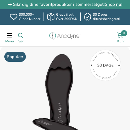
☀️ Sikr dig dine favoritprodukter i sommersalget!
Shop nu!
300.000+
Gratis fragt
30 Dages
Glade Kunder
Over 399DKK
tilfredshedsgarati
Spring
Anodyne.dk
0
til
Translation
indhold
missing:
da.header.general.navigation
Populær