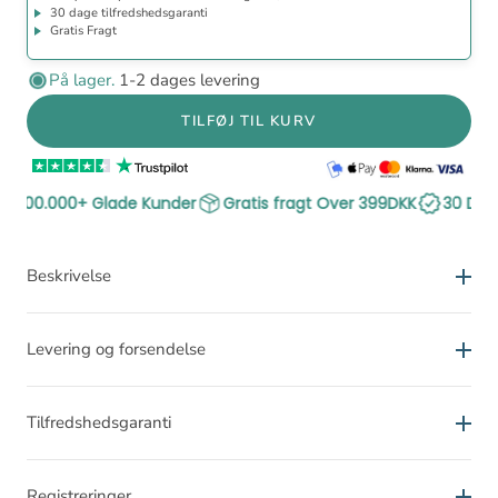
30 dage tilfredshedsgaranti
Gratis Fragt
På lager.
1-2 dages levering
TILFØJ TIL KURV
300.000+ Glade Kunder
Gratis fragt Over 399DKK
30 Dages
Beskrivelse
Du vælger størrelse ud fra din normale skostørrelse.
Levering og forsendelse
Gel skoindlæg med stødabsorbering og høj
Leveringstid
komfort
Tilfredshedsgaranti
Vores normale leveringstid fra bestilling til levering er 1-2
Yder støtte til fødderne
Tilfredshedsgaranti
hverdage (man-fre). Når vores pakke forlader vores lager,
Aflaster ankler, knæ og hofter
Registreringer