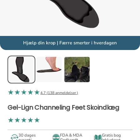
Hjælp din krop | Færre smerter i hverdagen
4.7 (
138 anmeldelser
)
Gel-Lign Channeling Feet Skoindlæg
30 dages
FDA & MDA
Gratis bog
garanti
Godkendt
inkluderet