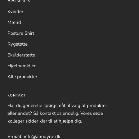
Bestsellers
holdningskorrigerende tøj kun forhandles på
Kvinder
www.anodyne.dk eller hos en af vores godkendte
forhandlere.
Mænd
Posture Shirt
Rygstøtte
Skulderstøtte
Hjælpemidler
Alle produkter
KONTAKT
Har du generelle spørgsmål til valg af produkter
eller andet? Så kontakt os endelig. Vores søde
kolleger sidder klar til at hjælpe dig.
E-mail:
info@anodyne.dk