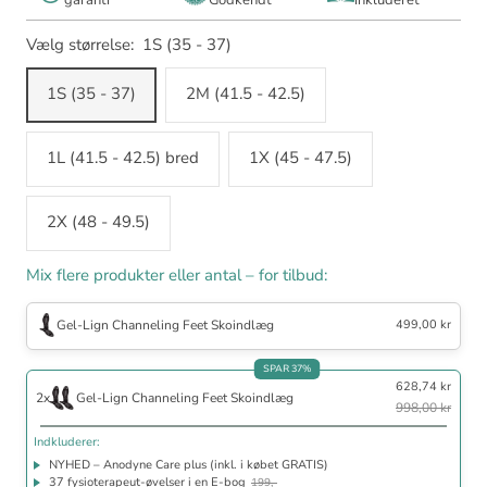
Vælg størrelse:
1S (35 - 37)
1S (35 - 37)
2M (41.5 - 42.5)
1L (41.5 - 42.5) bred
1X (45 - 47.5)
2X (48 - 49.5)
Mix flere produkter eller antal – for tilbud:
Gel-Lign Channeling Feet Skoindlæg
499,00 kr
Indkluderer
SPAR 37%
628,74 kr
NYHED – Anodyne Care plus (inkl. i købet GRATIS)
2x
Gel-Lign Channeling Feet Skoindlæg
998,00 kr
37 fysioterapeut‑øvelser i en E-bog
199,-
30 dage tilfredshedsgaranti
Indkluderer:
Gratis Fragt
NYHED – Anodyne Care plus (inkl. i købet GRATIS)
37 fysioterapeut‑øvelser i en E-bog
199,-