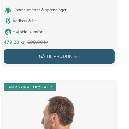
Lindrer smerter & spændinger
Åndbart & let
Høj siddekomfort
Salgspris
Normalpris
479,20 kr
599,00 kr
GÅ TIL PRODUKTET
SPAR 37%
VED KØB AF 2