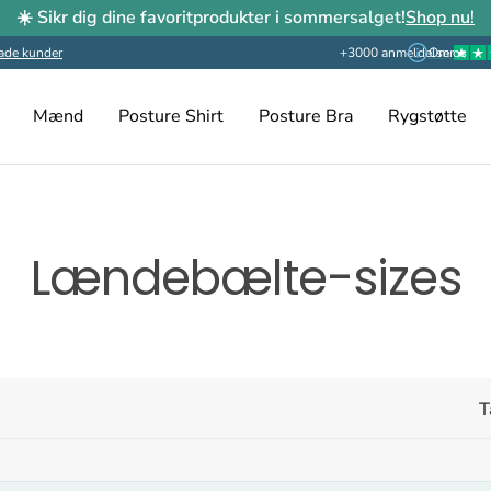
☀️ Sikr dig dine favoritprodukter i sommersalget!
Shop nu!
ade kunder
+3000 anmeldelser
Om os
Mænd
Posture Shirt
Posture Bra
Rygstøtte
Lændebælte-sizes
T