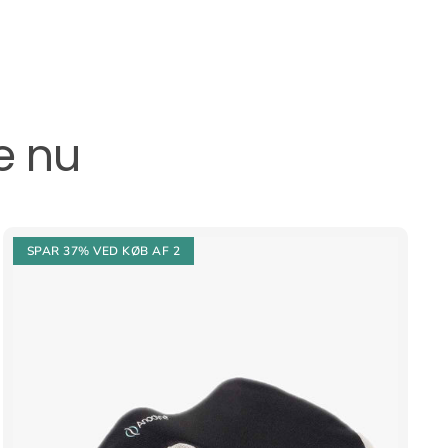
e nu
SPAR 37%
VED KØB AF 2