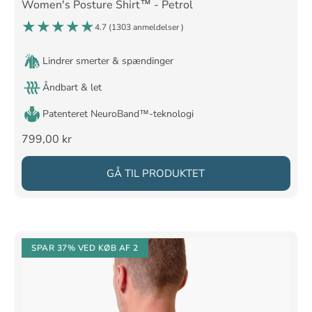
Women's Posture Shirt™ - Petrol
4.7 (
1303 anmeldelser
)
Lindrer smerter & spændinger
Åndbart & let
Patenteret NeuroBand™-teknologi
Salgspris
799,00 kr
GÅ TIL PRODUKTET
SPAR 37%
VED KØB AF 2