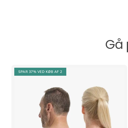
Gå 
SPAR 37%
VED KØB AF 2