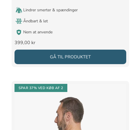
Lindrer smerter & spændinger
Åndbart & let
Nem at anvende
Salgspris
399,00 kr
GÅ TIL PRODUKTET
SPAR 37%
VED KØB AF 2