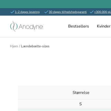
1-2 dages levering
30 dages tilfredshedsgaranti
+300.000 gl
Spring
Anodyne.dk
til
Bestsellers
Kvinder
indhold
Hjem
Lændebælte-sizes
Størrelse
S