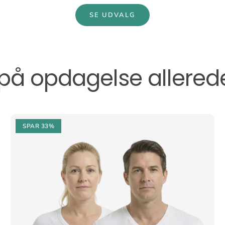
SE UDVALG
på opdagelse allered
SPAR 33%