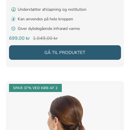
Understøtter afslapning og restitution
Kan anvendes på hele kroppen
Giver dybdegående infrarød varme
Salgspris
Normalpris
699,00 kr
1.049,00 kr
GÅ TIL PRODUKTET
SPAR 37%
VED KØB AF 2