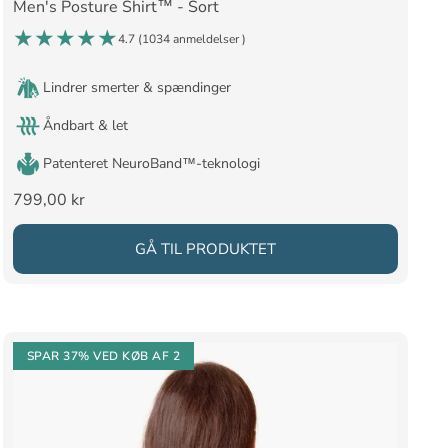
Men's Posture Shirt™ - Sort
4.7 (
1034 anmeldelser
)
Lindrer smerter & spændinger
Åndbart & let
Patenteret NeuroBand™-teknologi
Salgspris
799,00 kr
GÅ TIL PRODUKTET
SPAR 37%
VED KØB AF 2