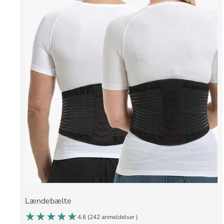
Lændebælte
4.6 (
242 anmeldelser
)