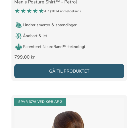
Men's Posture Shirt™ - Petrol
4.7 (
1034 anmeldelser
)
Lindrer smerter & spændinger
Åndbart & let
Patenteret NeuroBand™-teknologi
Salgspris
799,00 kr
GÅ TIL PRODUKTET
SPAR 37%
VED KØB AF 2