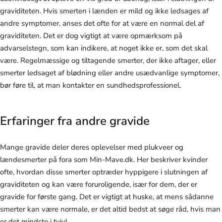
graviditeten. Hvis smerten i lænden er mild og ikke ledsages af
andre symptomer, anses det ofte for at være en normal del af
graviditeten. Det er dog vigtigt at være opmærksom på
advarselstegn, som kan indikere, at noget ikke er, som det skal
være. Regelmæssige og tiltagende smerter, der ikke aftager, eller
smerter ledsaget af blødning eller andre usædvanlige symptomer,
bør føre til, at man kontakter en sundhedsprofessionel.
Erfaringer fra andre gravide
Mange gravide deler deres oplevelser med plukveer og
lændesmerter på fora som Min-Mave.dk. Her beskriver kvinder
ofte, hvordan disse smerter optræder hyppigere i slutningen af
graviditeten og kan være foruroligende, især for dem, der er
gravide for første gang. Det er vigtigt at huske, at mens sådanne
smerter kan være normale, er det altid bedst at søge råd, hvis man
er det mindste i tvivl.