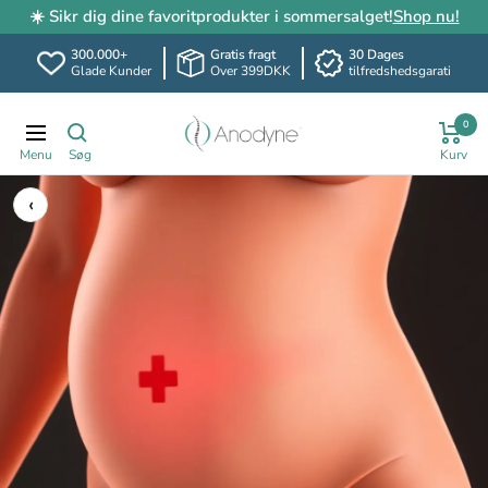
☀️ Sikr dig dine favoritprodukter i sommersalget!
Shop nu!
300.000+
Gratis fragt
30 Dages
Glade Kunder
Over 399DKK
tilfredshedsgarati
Spring
Anodyne.dk
0
til
Translation
indhold
missing:
da.header.general.navigation
‹