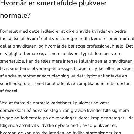
Hvornår er smertefulde plukveer
normale?
Formålet med dette indlæg er at give gravide kvinder en bedre
forståelse af, hvornår plukveer, der gør ondt i lænden, er en normal
del af graviditeten, og hvornår de bør søge professionel hjælp. Det
er vigtigt at bemærke, at mens plukveer typisk ikke bør være
smertefulde, kan de føles mere intense i slutningen af graviditeten.
Hvis smerterne bliver regelmæssige, tiltager i styrke, eller ledsages
af andre symptomer som blødning, er det vigtigt at kontakte en
sundhedsprofessionel for at udelukke komplikationer eller opstart
af fødsel.
Ved at forstå de normale variationer i plukveer og være
opmærksom på advarselstegn kan gravide kvinder føle sig mere
trygge og forberedte på de ændringer, deres krop gennemgår. I de
følgende afsnit vil vi dykke dybere ned i, hvad plukveer er,
hvordan de kan påvirke lænden, og hvilke strategier der kan