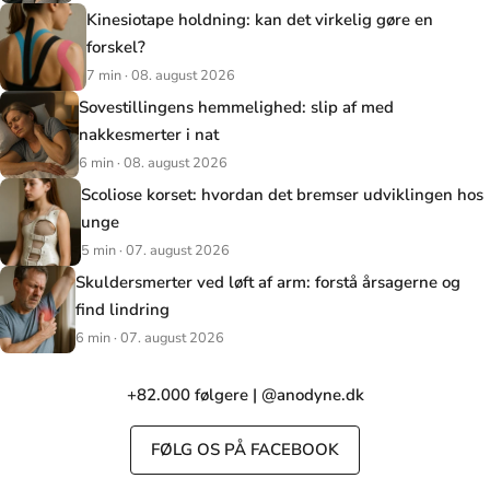
Kinesiotape holdning: kan det virkelig gøre en
forskel?
7 min · 08. august 2026
Sovestillingens hemmelighed: slip af med
nakkesmerter i nat
6 min · 08. august 2026
Scoliose korset: hvordan det bremser udviklingen hos
unge
5 min · 07. august 2026
Skuldersmerter ved løft af arm: forstå årsagerne og
find lindring
6 min · 07. august 2026
+82.000 følgere | @anodyne.dk
FØLG OS PÅ FACEBOOK