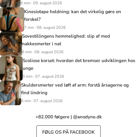
6 min · 09. august 2026
Kinesiotape holdning: kan det virkelig gøre en
forskel?
7 min · 08. august 2026
Sovestillingens hemmelighed: slip af med
nakkesmerter i nat
6 min · 08. august 2026
Scoliose korset: hvordan det bremser udviklingen hos
unge
5 min · 07. august 2026
Skuldersmerter ved løft af arm: forstå årsagerne og
find lindring
6 min · 07. august 2026
+82.000 følgere | @anodyne.dk
FØLG OS PÅ FACEBOOK