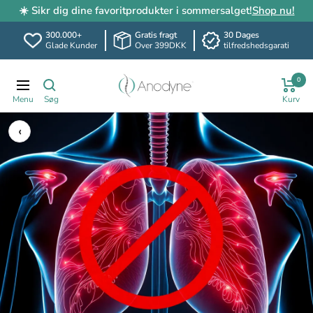
☀️ Sikr dig dine favoritprodukter i sommersalget!
Shop nu!
300.000+
Gratis fragt
30 Dages
Glade Kunder
Over 399DKK
tilfredshedsgarati
Spring
Anodyne.dk
0
til
Translation
indhold
missing:
da.header.general.navigation
‹