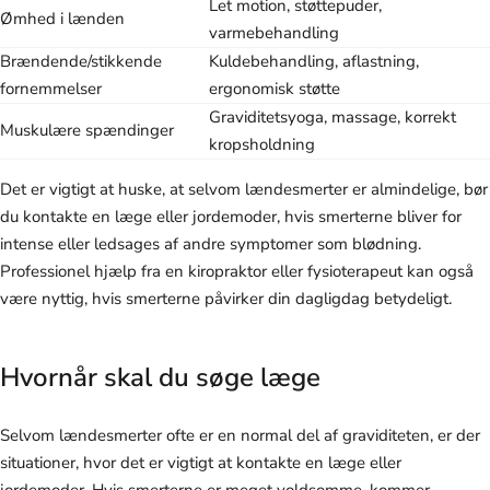
Let motion, støttepuder,
Ømhed i lænden
varmebehandling
Brændende/stikkende
Kuldebehandling, aflastning,
fornemmelser
ergonomisk støtte
Graviditetsyoga, massage, korrekt
Muskulære spændinger
kropsholdning
Det er vigtigt at huske, at selvom lændesmerter er almindelige, bør
du kontakte en læge eller jordemoder, hvis smerterne bliver for
intense eller ledsages af andre symptomer som blødning.
Professionel hjælp fra en kiropraktor eller fysioterapeut kan også
være nyttig, hvis smerterne påvirker din dagligdag betydeligt.
Hvornår skal du søge læge
Selvom lændesmerter ofte er en normal del af graviditeten, er der
situationer, hvor det er vigtigt at kontakte en læge eller
jordemoder. Hvis smerterne er meget voldsomme, kommer