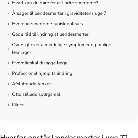
›
Hvad kan du gøre for at lindre smerterne?
›
Årsager til lændesmerter i graviditetens uge 7
›
Hvordan smerterne typisk opleves
›
Gode råd til lindring af lændesmerter
Oversigt over almindelige symptomer og mulige
›
løsninger
›
Hvornår skal du søge læge
›
Professionel hjælp til lindring
›
Afsluttende tanker
›
Ofte stillede spørgsmål
›
Kilder
Hvorfor opstår lændesmerter i uge 7?