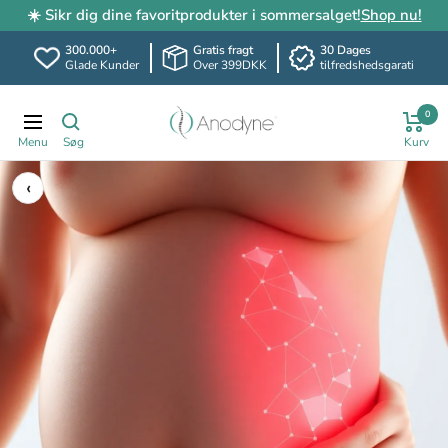
☀️ Sikr dig dine favoritprodukter i sommersalget!
Shop nu!
300.000+
Gratis fragt
30 Dages
Glade Kunder
Over 399DKK
tilfredshedsgarati
Spring
Anodyne.dk
0
til
Translation
indhold
missing:
da.header.general.navigation
‹