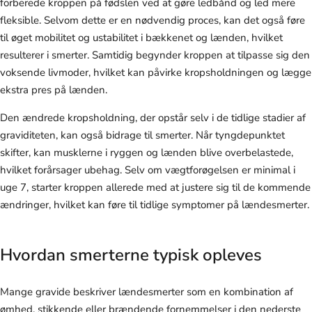
forberede kroppen på fødslen ved at gøre ledbånd og led mere
fleksible. Selvom dette er en nødvendig proces, kan det også føre
til øget mobilitet og ustabilitet i bækkenet og lænden, hvilket
resulterer i smerter. Samtidig begynder kroppen at tilpasse sig den
voksende livmoder, hvilket kan påvirke kropsholdningen og lægge
ekstra pres på lænden.
Den ændrede kropsholdning, der opstår selv i de tidlige stadier af
graviditeten, kan også bidrage til smerter. Når tyngdepunktet
skifter, kan musklerne i ryggen og lænden blive overbelastede,
hvilket forårsager ubehag. Selv om vægtforøgelsen er minimal i
uge 7, starter kroppen allerede med at justere sig til de kommende
ændringer, hvilket kan føre til tidlige symptomer på lændesmerter.
Hvordan smerterne typisk opleves
Mange gravide beskriver lændesmerter som en kombination af
ømhed, stikkende eller brændende fornemmelser i den nederste