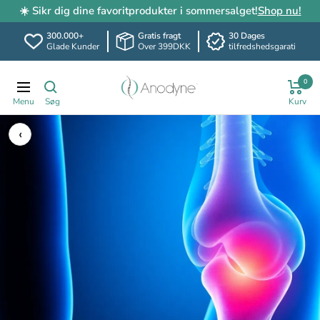
☀️ Sikr dig dine favoritprodukter i sommersalget!
Shop nu!
300.000+
Gratis fragt
30 Dages
Glade Kunder
Over 399DKK
tilfredshedsgarati
Spring
Anodyne.dk
0
til
Translation
indhold
missing:
da.header.general.navigation
‹