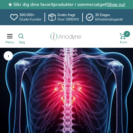
☀️ Sikr dig dine favoritprodukter i sommersalget!
Shop nu!
300.000+
Gratis fragt
30 Dages
Glade Kunder
Over 399DKK
tilfredshedsgarati
Spring
Anodyne.dk
0
til
Translation
indhold
missing:
da.header.general.navigation
‹