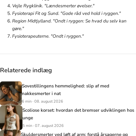
Vejle Rygklinik. "Lændesmerter øvelser."
Fysioterapi Fit og Sund. "Gode råd ved hold i ryggen."
Region Midtjylland. "Ondt i ryggen: Se hvad du selv kan
gøre."
Fysioterapeuterne. "Ondt i ryggen."
Relaterede indlæg
Sovestillingens hemmelighed: slip af med
nakkesmerter i nat
6 min · 08. august 2026
Scoliose korset: hvordan det bremser udviklingen hos
unge
5 min · 07. august 2026
Skuldersmerter ved løft af arm: forstå årsagerne og