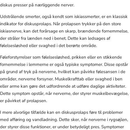
diskus presser på nærliggende nerver.
Udstrålende smerter, også kendt som iskiassmerter, er en klassisk
indikator for diskusprolaps. Når prolapsen trykker på den store
iskiasnerve, kan det forårsage en skarp, brændende fornemmelse,
der stråler fra lænden ned i benet. Dette kan ledsages af
følelsesløshed eller svaghed i det berørte område.
Føleforstyrrelser som følelsesløshed, prikken eller en stikkende
fornemmelse i lemmerne er også typiske symptomer. Disse opstår
på grund af tryk på nerverne, hvilket kan påvirke følesansen i de
områder, nerverne forsyner. Muskelkrafttab eller svaghed i ben
eller arme kan gøre det udfordrende at udføre daglige aktiviteter.
Dette symptom opstår, når nerverne, der styrer muskelbevægelse,
er påvirket af prolapsen.
I mere alvorlige tilfælde kan en diskusprolaps føre til problemer
med afføring og vandladning. Dette sker, når nerverne i rygsøjlen,
der styrer disse funktioner, er under betydeligt pres. Symptomer