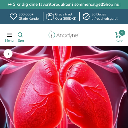
☀️ Sikr dig dine favoritprodukter i sommersalget!
Shop nu!
300.000+
Gratis fragt
30 Dages
Glade Kunder
Over 399DKK
tilfredshedsgarati
Spring
Anodyne.dk
0
til
Translation
indhold
missing:
da.header.general.navigation
‹