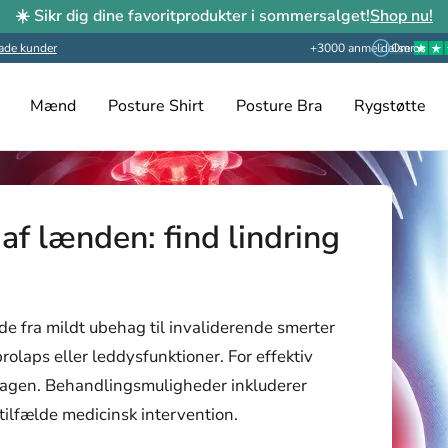
☀️ Sikr dig dine favoritprodukter i sommersalget!
Shop nu!
ade kunder
+3000 anmeldelser
Om os
Mænd
Posture Shirt
Posture Bra
Rygstøtte
 af lænden: find lindring
e fra mildt ubehag til invaliderende smerter
olaps eller leddysfunktioner. For effektiv
årsagen. Behandlingsmuligheder inkluderer
tilfælde medicinsk intervention.