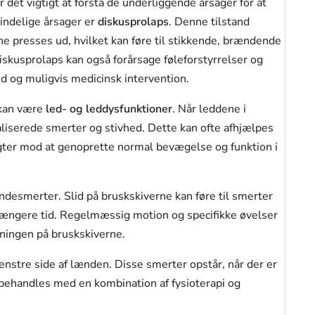
 det vigtigt at forstå de underliggende årsager for at
indelige årsager er
diskusprolaps
. Denne tilstand
ne presses ud, hvilket kan føre til stikkende, brændende
iskusprolaps kan også forårsage føleforstyrrelser og
 og muligvis medicinsk intervention.
 kan være
led- og leddysfunktioner
. Når leddene i
kaliserede smerter og stivhed. Dette kan ofte afhjælpes
sigter mod at genoprette normal bevægelse og funktion i
ndesmerter. Slid på bruskskiverne kan føre til smerter
 længere tid. Regelmæssig motion og specifikke øvelser
ningen på bruskskiverne.
venstre side af lænden. Disse smerter opstår, når der er
behandles med en kombination af fysioterapi og