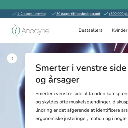
1-2 dages levering
30 dages tilfredshedsgaranti
+300.000 gl
Spring
Anodyne.dk
til
Bestsellers
Kvinder
indhold
‹
Smerter i venstre side
og årsager
Smerter i venstre side af lænden kan spænd
og skyldes ofte muskelspændinger, diskuspr
lindring er det afgørende at identificere 
ergonomiske justeringer, motion og i nogle 