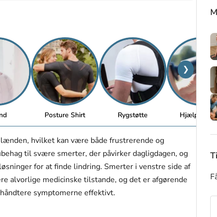
M
❯
nd
Posture Shirt
Rygstøtte
Hjælpemidl
 lænden, hvilket kan være både frustrerende og
behag til svære smerter, der påvirker dagligdagen, og
T
øsninger for at finde lindring. Smerter i venstre side af
Få
e alvorlige medicinske tilstande, og det er afgørende
e håndtere symptomerne effektivt.