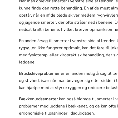
Når man oplever smerter i venstre side af lænden, er
kunne finde den rette behandling. En af de mest alm
opstår, når en af de bløde skiver mellem ryghvirvler
og jagende smerter, der ofte stråler ned i benene. D
nedsat kraft i benene, hvilket kræver opmærksomhed
En anden årsag til smerter i venstre side af lænden
rygsøjlen ikke fungerer optimalt, kan det føre til lo
med fysioterapi eller kiropraktisk behandling, der 
leddene.
Bruskskiveproblemer
er en anden mulig årsag til læ
og stivhed, især når man bevæger sig eller sidder i
kan hjælpe med at styrke ryggen og reducere belast
Bækkenledssmerter
kan også bidrage til smerter i 
problemer med leddene i bækkenet, og de kan ofte 
ergonomiske tilpasninger i dagligdagen.