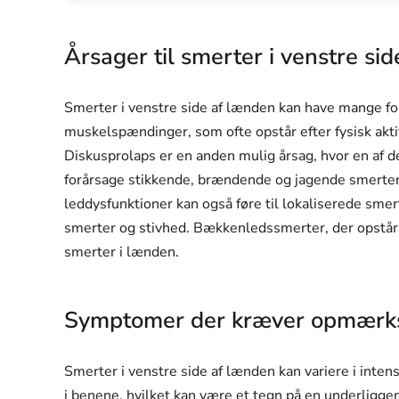
Årsager til smerter i venstre si
Smerter i venstre side af lænden kan have mange for
muskelspændinger, som ofte opstår efter fysisk aktiv
Diskusprolaps er en anden mulig årsag, hvor en af 
forårsage stikkende, brændende og jagende smerter, 
leddysfunktioner kan også føre til lokaliserede smer
smerter og stivhed. Bækkenledssmerter, der opstår 
smerter i lænden.
Symptomer der kræver opmær
Smerter i venstre side af lænden kan variere i inten
i benene, hvilket kan være et tegn på en underligg