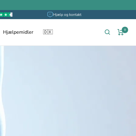
Hjælp og kontakt
0
Hjælpemidler
🇩🇰