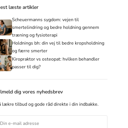
est læste artikler
Scheuermanns sygdom: vejen til
smertelindring og bedre holdning gennem
træning og fysioterapi
Holdnings bh: din vej til bedre kropsholdning
og færre smerter
Kiropraktor vs osteopat: hvilken behandler
passer til dig?
er
Alle produkter
Nyheder
Skulderstøtte
ilmeld dig vores nyhedsbrev
 lækre tilbud og gode råd direkte i din indbakke.