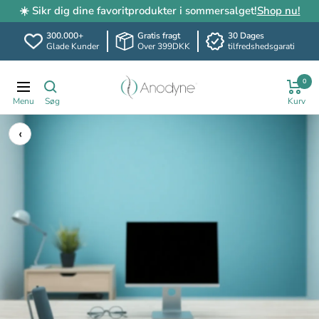
☀️ Sikr dig dine favoritprodukter i sommersalget!
Shop nu!
300.000+
Gratis fragt
30 Dages
Glade Kunder
Over 399DKK
tilfredshedsgarati
Spring
Anodyne.dk
0
til
Translation
indhold
missing:
da.header.general.navigation
‹