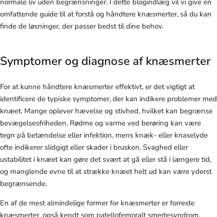
normale liv uden begrænsninger. I dette blogindlæg vil vi give en
omfattende guide til at forstå og håndtere knæsmerter, så du kan
finde de løsninger, der passer bedst til dine behov.
Symptomer og diagnose af knæsmerter
For at kunne håndtere knæsmerter effektivt, er det vigtigt at
identificere de typiske symptomer, der kan indikere problemer med
knæet. Mange oplever hævelse og stivhed, hvilket kan begrænse
bevægelsesfriheden. Rødme og varme ved berøring kan være
tegn på betændelse eller infektion, mens knæk- eller knaselyde
ofte indikerer slidgigt eller skader i brusken. Svaghed eller
ustabilitet i knæet kan gøre det svært at gå eller stå i længere tid,
og manglende evne til at strække knæet helt ud kan være yderst
begrænsende.
En af de mest almindelige former for knæsmerter er forreste
knæsmerter, også kendt som patellofemoralt smertesyndrom.