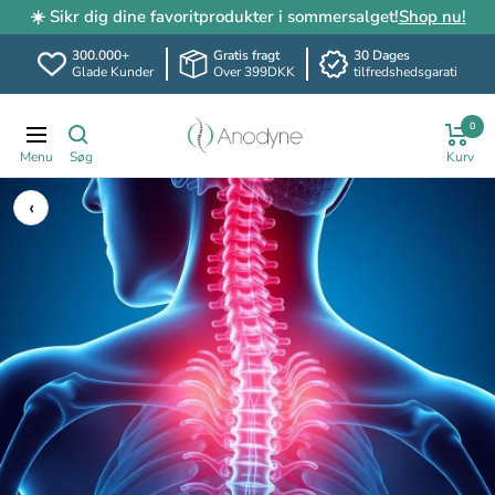
☀️ Sikr dig dine favoritprodukter i sommersalget!
Shop nu!
300.000+
Gratis fragt
30 Dages
Glade Kunder
Over 399DKK
tilfredshedsgarati
Spring
Anodyne.dk
0
til
Translation
indhold
missing:
da.header.general.navigation
‹