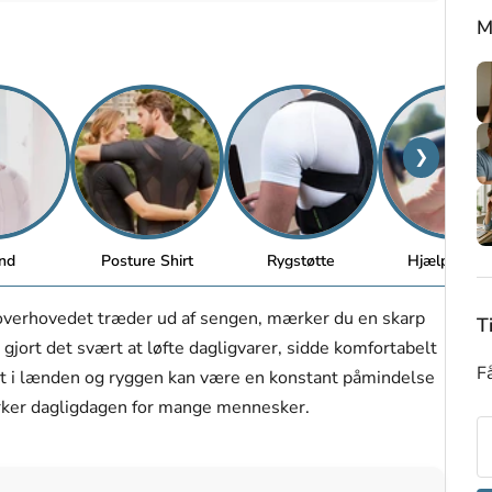
M
❯
nd
Posture Shirt
Rygstøtte
Hjælpemidl
 overhovedet træder ud af sengen, mærker du en skarp
T
jort det svært at løfte dagligvarer, sidde komfortabelt
Få
dt i lænden og ryggen kan være en konstant påmindelse
irker dagligdagen for mange mennesker.