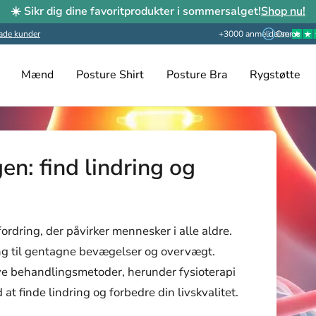
☀️ Sikr dig dine favoritprodukter i sommersalget!
Shop nu!
ade kunder
+3000 anmeldelser
Om os
Mænd
Posture Shirt
Posture Bra
Rygstøtte
n: find lindring og
rdring, der påvirker mennesker i alle aldre.
ng til gentagne bevægelser og overvægt.
ve behandlingsmetoder, herunder fysioterapi
at finde lindring og forbedre din livskvalitet.