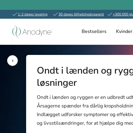
1-2 dages levering
30 dages tilfredshedsgaranti
+300.000 gl
Spring
Anodyne.dk
til
Bestsellers
Kvinder
indhold
‹
Ondt i lænden og rygge
løsninger
Ondt i lænden og ryggen er en udbredt udfo
Årsagerne spænder fra dårlig kropsholdni
Indlægget udforsker symptomer og effekti
og livsstilsændringer, for at hjælpe dig med 