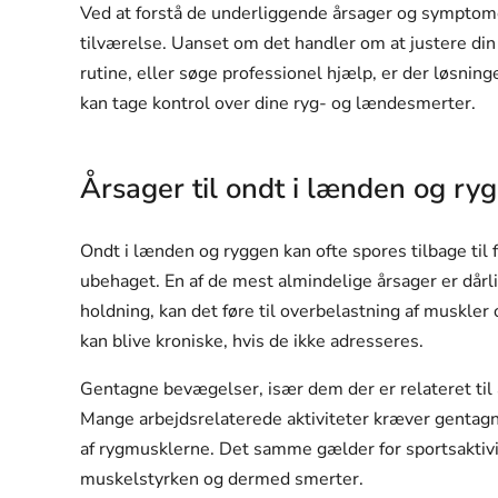
Ved at forstå de underliggende årsager og symptome
tilværelse. Uanset om det handler om at justere din a
rutine, eller søge professionel hjælp, er der løsnin
kan tage kontrol over dine ryg- og lændesmerter.
Årsager til ondt i lænden og ry
Ondt i lænden og ryggen kan ofte spores tilbage til fl
ubehaget. En af de mest almindelige årsager er dårli
holdning, kan det føre til overbelastning af muskler
kan blive kroniske, hvis de ikke adresseres.
Gentagne bevægelser, især dem der er relateret til a
Mange arbejdsrelaterede aktiviteter kræver gentagn
af rygmusklerne. Det samme gælder for sportsaktivite
muskelstyrken og dermed smerter.