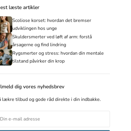
est læste artikler
Scoliose korset: hvordan det bremser
udviklingen hos unge
Skuldersmerter ved løft af arm: forstå
årsagerne og find lindring
Rygsmerter og stress: hvordan din mentale
tilstand påvirker din krop
er
Alle produkter
Nyheder
Skulderstøtte
ilmeld dig vores nyhedsbrev
 lækre tilbud og gode råd direkte i din indbakke.