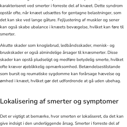
karakteriseret ved smerter i forreste del af knæet. Dette syndrom
opstår ofte, når knæet udsættes for gentagne belastninger, som
det kan ske ved lange gåture. Fejljustering af muskler og sener
kan også skabe ubalance i knæets bevægelse, hvilket kan føre til
smerter.
Akutte skader som knoglebrud, ledbåndsskader, menisk- og
bruskskader er også almindelige årsager til knæsmerter. Disse
skader kan opstå pludseligt og medføre betydelig smerte, hvilket
ofte kræver øjeblikkelig opmærksomhed. Betændelsestilstande
som bursit og reumatiske sygdomme kan forårsage hævelse og
ømhed i knæet, hvilket gør det udfordrende at gå uden ubehag.
Lokalisering af smerter og symptomer
Det er vigtigt at bemærke, hvor smerten er lokaliseret, da det kan
give indsigt i den underliggende årsag. Smerter i forreste del af