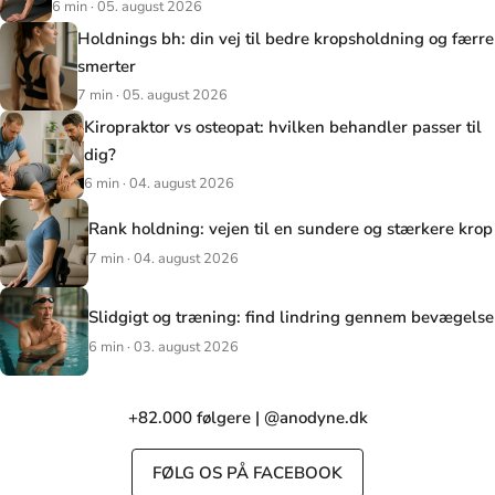
6 min · 05. august 2026
Holdnings bh: din vej til bedre kropsholdning og færre
smerter
7 min · 05. august 2026
Kiropraktor vs osteopat: hvilken behandler passer til
dig?
6 min · 04. august 2026
Rank holdning: vejen til en sundere og stærkere krop
7 min · 04. august 2026
Slidgigt og træning: find lindring gennem bevægelse
6 min · 03. august 2026
+82.000 følgere | @anodyne.dk
FØLG OS PÅ FACEBOOK