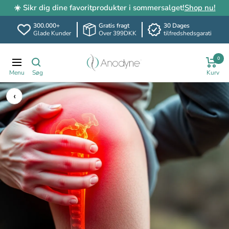
☀️ Sikr dig dine favoritprodukter i sommersalget!
Shop nu!
300.000+
Gratis fragt
30 Dages
Glade Kunder
Over 399DKK
tilfredshedsgarati
Spring
Anodyne.dk
0
til
Translation
indhold
missing:
da.header.general.navigation
‹