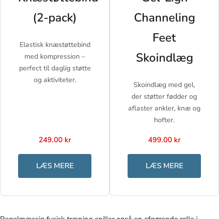
(2-pack)
Channeling
Feet
Elastisk knæstøttebind
Skoindlæg
med kompression –
perfect til daglig støtte
og aktiviteter.
Skoindlæg med gel,
der støtter fødder og
aflaster ankler, knæ og
hofter.
249.00 kr
499.00 kr
LÆS MERE
LÆS MERE
Regelmæssig fysisk træning spiller også en afgørende rolle i