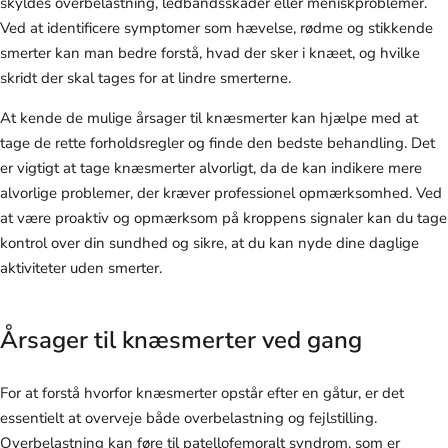
skyldes overbelastning, ledbåndsskader eller meniskproblemer.
Ved at identificere symptomer som hævelse, rødme og stikkende
smerter kan man bedre forstå, hvad der sker i knæet, og hvilke
skridt der skal tages for at lindre smerterne.
At kende de mulige årsager til knæsmerter kan hjælpe med at
tage de rette forholdsregler og finde den bedste behandling. Det
er vigtigt at tage knæsmerter alvorligt, da de kan indikere mere
alvorlige problemer, der kræver professionel opmærksomhed. Ved
at være proaktiv og opmærksom på kroppens signaler kan du tage
kontrol over din sundhed og sikre, at du kan nyde dine daglige
aktiviteter uden smerter.
Årsager til knæsmerter ved gang
For at forstå hvorfor knæsmerter opstår efter en gåtur, er det
essentielt at overveje både overbelastning og fejlstilling.
Overbelastning kan føre til patellofemoralt syndrom, som er