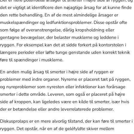
det er vigtigt at identificere den nøjagtige årsag for at kunne finde
den rette behandling. En af de mest almindelige årsager er
muskelspændinger og ledfunktionsproblemer. Disse opstår ofte
som følge af overanstrengelse, dårlig kropsholdning eller
gentagne bevægelser, der belaster musklerne og leddene i
ryggen. For eksempel kan det at sidde forkert på kontorstolen i
længere perioder eller løfte tunge genstande uden korrekt teknik
føre til spændinger i musklerne.
En anden mulig årsag til smerter i højre side af ryggen er
problemer med indre organer. Nyrerne er placeret tæt på ryggen,
og nyreproblemer som nyresten eller infektioner kan forårsage
smerter i dette område. Leveren, som også er placeret på højre
side af kroppen, kan ligeledes være en kilde til smerter, især hvis
der er betændelse eller andre leverrelaterede problemer.
Diskusprolaps er en mere alvorlig tilstand, der kan føre til smerter i
ryggen. Det opstår, når en af de geléfyldte skiver mellem