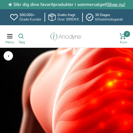
☀️ Sikr dig dine favoritprodukter i sommersalget!
Shop nu!
300.000+
Gratis fragt
30 Dages
Glade Kunder
Over 399DKK
tilfredshedsgarati
Spring
Anodyne.dk
0
til
Translation
indhold
missing:
da.header.general.navigation
‹