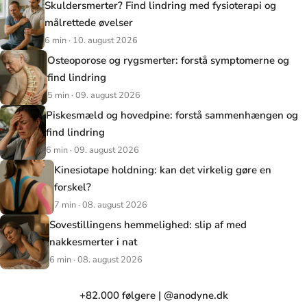
Skuldersmerter? Find lindring med fysioterapi og
målrettede øvelser
6 min · 10. august 2026
Osteoporose og rygsmerter: forstå symptomerne og
find lindring
5 min · 09. august 2026
Piskesmæld og hovedpine: forstå sammenhængen og
find lindring
6 min · 09. august 2026
Kinesiotape holdning: kan det virkelig gøre en
forskel?
7 min · 08. august 2026
Sovestillingens hemmelighed: slip af med
nakkesmerter i nat
6 min · 08. august 2026
+82.000 følgere | @anodyne.dk