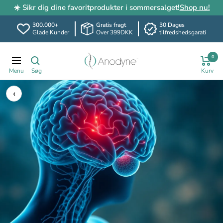
☀️ Sikr dig dine favoritprodukter i sommersalget!
Shop nu!
300.000+
Gratis fragt
30 Dages
Glade Kunder
Over 399DKK
tilfredshedsgarati
Spring
Anodyne.dk
0
til
Translation
indhold
missing:
da.header.general.navigation
‹