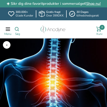
☀️ Sikr dig dine favoritprodukter i sommersalget!
Shop nu!
300.000+
Gratis fragt
30 Dages
Glade Kunder
Over 399DKK
tilfredshedsgarati
Spring
Anodyne.dk
0
til
Translation
indhold
missing:
da.header.general.navigation
‹