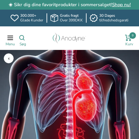
☀️ Sikr dig dine favoritprodukter i sommersalget!
Shop nu!
300.000+
Gratis fragt
30 Dages
Glade Kunder
Over 399DKK
tilfredshedsgarati
Spring
Anodyne.dk
0
til
Translation
indhold
missing:
da.header.general.navigation
‹