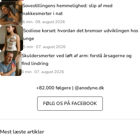
Sovestillingens hemmelighed: slip af med
nakkesmerter i nat
6 min · 08. august 2026
Scoliose korset: hvordan det bremser udviklingen hos
unge
5 min · 07. august 2026
Skuldersmerter ved løft af arm: forstå årsagerne og
find lindring
6 min · 07. august 2026
+82.000 følgere | @anodyne.dk
FØLG OS PÅ FACEBOOK
Mest læste artikler