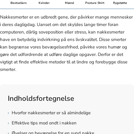
Bestsellers
Kvinder
Mænd
Posture Shirt
Rygstøtte
Nakkesmerter er en udbredt gene, der påvirker mange mennesker
i deres dagligdag. Uanset om det skyldes lange timer foran
computeren, dårlig soveposition eller stress, kan nakkesmerter
have en betydelig indvirkning på ens livskvalitet. Disse smerter
kan begrænse vores bevægelsesfrihed, påvirke vores humør og
gøre det udfordrende at udføre daglige opgaver. Derfor er det
vigtigt at finde effektive metoder til at lindre og forebygge disse
smerter.
Indholdsfortegnelse
›
Hvorfor nakkesmerter er så almindelige
›
Effektive tips mod ondt i nakken
›
Øvelser og bevægelse for en sund nakke