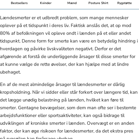
Bestsellers
Kvinder
Mænd
Posture Shirt
Rygstøtte
Lændesmerter er et udbredt problem, som mange mennesker
oplever på et tidspunkt i deres liv. Faktisk anslås det, at op mod
80% af befolkningen vil opleve ondt i lænden på et eller andet
tidspunkt. Denne form for smerte kan være en betydelig hindring i
hverdagen og påvirke livskvaliteten negativt. Derfor er det
afgørende at forstå de underliggende årsager til disse smerter for
at kunne vælge de rette øvelser, der kan hjælpe med at lindre
ubehaget.
En af de mest almindelige årsager til lændesmerter er dårlig
kropsholdning. Når vi sidder eller står forkert over længere tid, kan
det lægge unødig belastning på lænden, hvilket kan føre til
smerter. Gentagne bevægelser, som dem man ofte ser i bestemte
arbejdsfunktioner eller sportsaktiviteter, kan også bidrage til
udviklingen af kroniske smerter i lænden. Overvægt er en anden
faktor, der kan øge risikoen for lændesmerter, da det ekstra pres
på rygsøjlen kan forårsage ubehag.