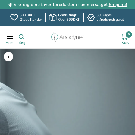
☀️ Sikr dig dine favoritprodukter i sommersalget!
Shop nu!
300.000+
Gratis fragt
30 Dages
Glade Kunder
Over 399DKK
tilfredshedsgarati
Spring
Anodyne.dk
0
til
Translation
indhold
missing:
da.header.general.navigation
‹