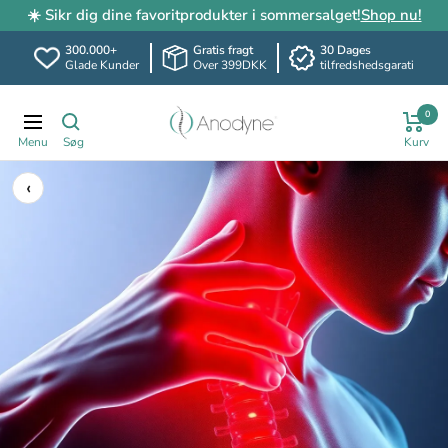
☀️ Sikr dig dine favoritprodukter i sommersalget!
Shop nu!
300.000+
Gratis fragt
30 Dages
Glade Kunder
Over 399DKK
tilfredshedsgarati
Spring
Anodyne.dk
0
til
Translation
indhold
missing:
da.header.general.navigation
‹