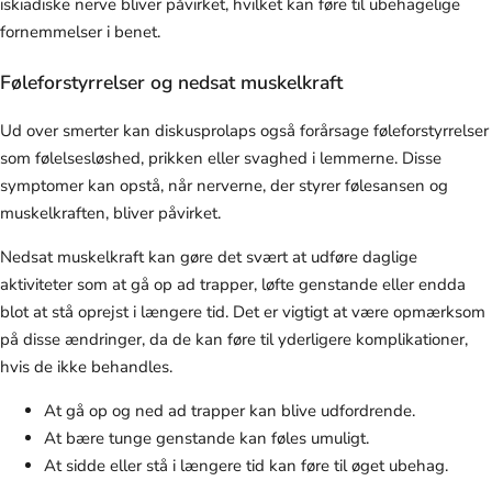
iskiadiske nerve bliver påvirket, hvilket kan føre til ubehagelige
fornemmelser i benet.
Føleforstyrrelser og nedsat muskelkraft
Ud over smerter kan diskusprolaps også forårsage føleforstyrrelser
som følelsesløshed, prikken eller svaghed i lemmerne. Disse
symptomer kan opstå, når nerverne, der styrer følesansen og
muskelkraften, bliver påvirket.
Nedsat muskelkraft kan gøre det svært at udføre daglige
aktiviteter som at gå op ad trapper, løfte genstande eller endda
blot at stå oprejst i længere tid. Det er vigtigt at være opmærksom
på disse ændringer, da de kan føre til yderligere komplikationer,
hvis de ikke behandles.
At gå op og ned ad trapper kan blive udfordrende.
At bære tunge genstande kan føles umuligt.
At sidde eller stå i længere tid kan føre til øget ubehag.