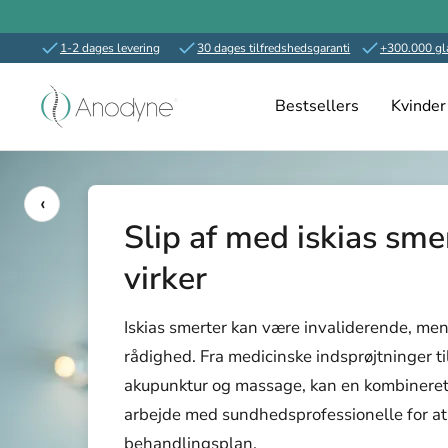
1-2 dages levering
30 dages tilfredshedsgaranti
+300.000 gl
Spring
Anodyne.dk
til
Bestsellers
Kvinder
indhold
‹
Slip af med iskias sme
virker
Iskias smerter kan være invaliderende, me
rådighed. Fra medicinske indsprøjtninger ti
akupunktur og massage, kan en kombineret ti
arbejde med sundhedsprofessionelle for a
behandlingsplan.