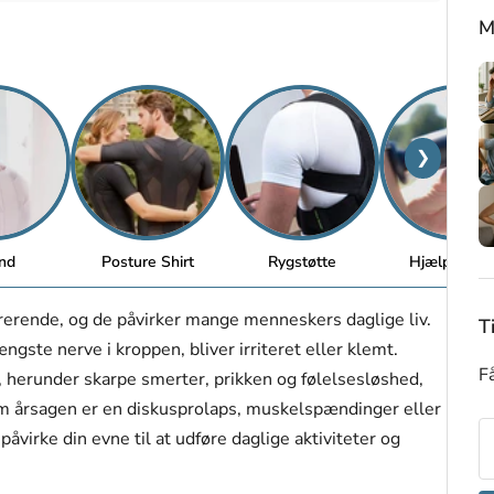
M
❯
nd
Posture Shirt
Rygstøtte
Hjælpemidl
trerende, og de påvirker mange menneskers daglige liv.
T
ngste nerve i kroppen, bliver irriteret eller klemt.
Få
 herunder skarpe smerter, prikken og følelsesløshed,
m årsagen er en diskusprolaps, muskelspændinger eller
åvirke din evne til at udføre daglige aktiviteter og