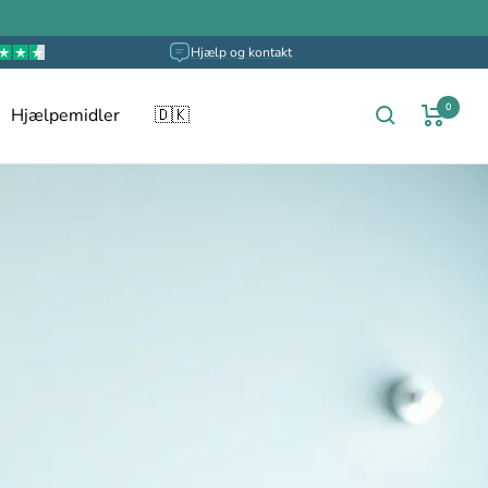
Hjælp og kontakt
0
Hjælpemidler
🇩🇰