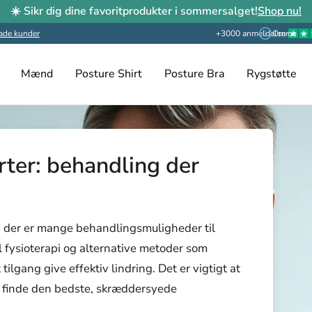
☀️ Sikr dig dine favoritprodukter i sommersalget!
Shop nu!
ade kunder
+3000 anmeldelser
Om os
Mænd
Posture Shirt
Posture Bra
Rygstøtte
rter: behandling der
n der er mange behandlingsmuligheder til
l fysioterapi og alternative metoder som
lgang give effektiv lindring. Det er vigtigt at
t finde den bedste, skræddersyede