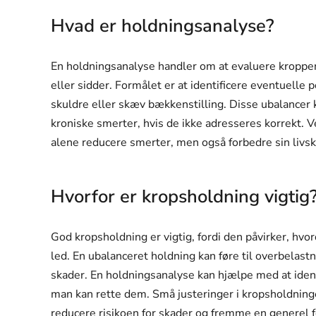
Hvad er holdningsanalyse?
En holdningsanalyse handler om at evaluere kroppens 
eller sidder. Formålet er at identificere eventuell
skuldre eller skæv bækkenstilling. Disse ubalancer
kroniske smerter, hvis de ikke adresseres korrekt. 
alene reducere smerter, men også forbedre sin livsk
Hvorfor er kropsholdning vigtig
God kropsholdning er vigtig, fordi den påvirker, hv
led. En ubalanceret holdning kan føre til overbelastn
skader. En holdningsanalyse kan hjælpe med at ident
man kan rette dem. Små justeringer i kropsholdninge
reducere risikoen for skader og fremme en generel f