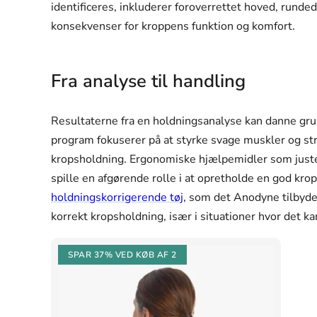
identificeres, inkluderer foroverrettet hoved, runde
konsekvenser for kroppens funktion og komfort.
Fra analyse til handling
Resultaterne fra en holdningsanalyse kan danne gru
program fokuserer på at styrke svage muskler og s
kropsholdning. Ergonomiske hjælpemidler som juste
spille en afgørende rolle i at opretholde en god kr
holdningskorrigerende tøj
, som det Anodyne tilbyder
korrekt kropsholdning, især i situationer hvor det k
SPAR 37%
VED KØB AF 2