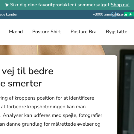
☀️ Sikr dig dine favoritprodukter i sommersalget!
Shop nu!
ade kunder
+3000 anmeldelser
Om os
Mænd
Posture Shirt
Posture Bra
Rygstøtte
vej til bedre
re smerter
g af kroppens position for at identificere
d at forbedre kropsholdningen kan man
. Analyser kan udføres med spejle, fotografier
 kan danne grundlag for målrettede øvelser og