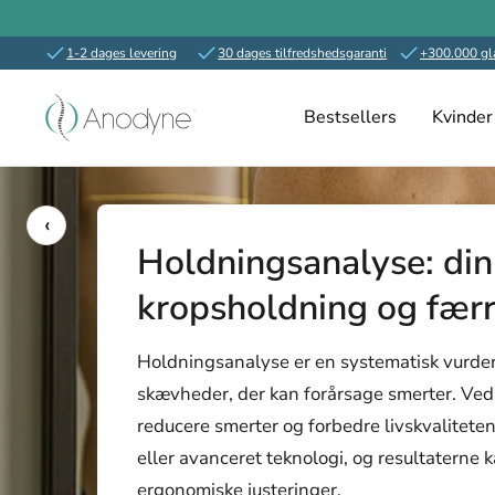
1-2 dages levering
30 dages tilfredshedsgaranti
+300.000 gl
Spring
Anodyne.dk
til
Bestsellers
Kvinder
indhold
‹
Holdningsanalyse: din 
kropsholdning og fær
Holdningsanalyse er en systematisk vurderin
skævheder, der kan forårsage smerter. Ve
reducere smerter og forbedre livskvaliteten
eller avanceret teknologi, og resultaterne
ergonomiske justeringer.