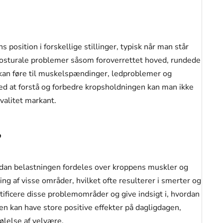
position i forskellige stillinger, typisk når man står
e posturale problemer såsom foroverrettet hoved, rundede
 kan føre til muskelspændinger, ledproblemer og
Ved at forstå og forbedre kropsholdningen kan man ikke
valitet markant.
?
ordan belastningen fordeles over kroppens muskler og
ing af visse områder, hvilket ofte resulterer i smerter og
ificere disse problemområder og give indsigt i, hvordan
n kan have store positive effekter på dagligdagen,
ølelse af velvære.