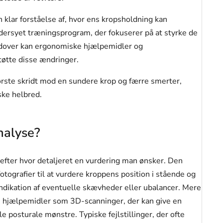
klar forståelse af, hvor ens kropsholdning kan
ddersyet træningsprogram, der fokuserer på at styrke de
udover kan ergonomiske hjælpemidler og
 støtte disse ændringer.
ørste skridt mod en sundere krop og færre smerter,
iske helbred.
nalyse?
 efter hvor detaljeret en vurdering man ønsker. Den
tografier til at vurdere kroppens position i stående og
indikation af eventuelle skævheder eller ubalancer. Mere
e hjælpemidler som 3D-scanninger, der kan give en
e posturale mønstre. Typiske fejlstillinger, der ofte