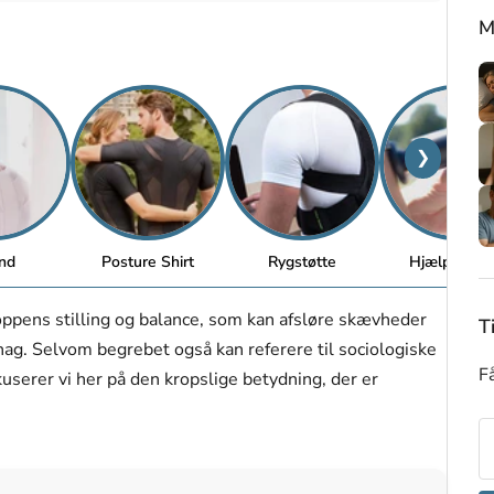
M
❯
nd
Posture Shirt
Rygstøtte
Hjælpemidl
oppens stilling og balance, som kan afsløre skævheder
T
hag. Selvom begrebet også kan referere til sociologiske
Få
serer vi her på den kropslige betydning, der er