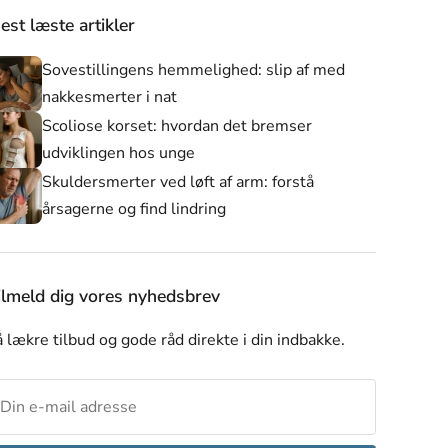
est læste artikler
Sovestillingens hemmelighed: slip af med
nakkesmerter i nat
Scoliose korset: hvordan det bremser
udviklingen hos unge
Skuldersmerter ved løft af arm: forstå
årsagerne og find lindring
er
Alle produkter
Nyheder
Skulderstøtte
ilmeld dig vores nyhedsbrev
 lækre tilbud og gode råd direkte i din indbakke.