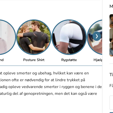
M
❯
nd
Posture Shirt
Rygstøtte
Hjælpemidl
 at opleve smerter og ubehag, hvilket kan være en
T
onen ofte er nødvendig for at lindre trykket på
Få
stadig opleve vedvarende smerter i ryggen og benene i de
naturlig del af genopretningen, men det kan også være