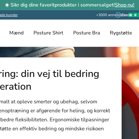
☀️ Sikr dig dine favoritprodukter i sommersalget!
Shop nu!
ade kunder
+3000 anmeldelser
Om os
Mænd
Posture Shirt
Posture Bra
Rygstøtte
ng: din vej til bedring
eration
rmalt at opleve smerter og ubehag, selvom
Genoptræning er afgørende for heling, og korrekt
bedre fleksibiliteten. Ergonomiske tilpasninger
tøtte en effektiv bedring og mindske risikoen