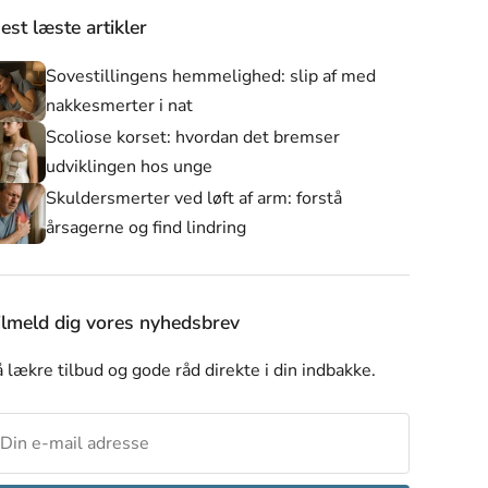
est læste artikler
Sovestillingens hemmelighed: slip af med
nakkesmerter i nat
Scoliose korset: hvordan det bremser
udviklingen hos unge
Skuldersmerter ved løft af arm: forstå
årsagerne og find lindring
er
Alle produkter
Nyheder
Skulderstøtte
ilmeld dig vores nyhedsbrev
 lækre tilbud og gode råd direkte i din indbakke.