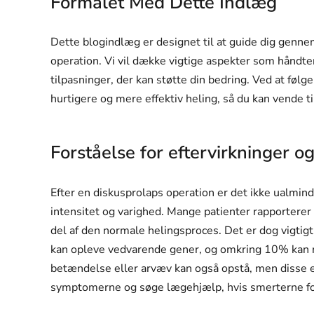
Formålet Med Dette Indlæg
Dette blogindlæg er designet til at guide dig gen
operation. Vi vil dække vigtige aspekter som håndt
tilpasninger, der kan støtte din bedring. Ved at følg
hurtigere og mere effektiv heling, så du kan vende t
Forståelse for eftervirkninger o
Efter en diskusprolaps operation er det ikke ualminde
intensitet og varighed. Mange patienter rapporterer
del af den normale helingsproces. Det er dog vigti
kan opleve vedvarende gener, og omkring 10% kan r
betændelse eller arvæv kan også opstå, men disse er
symptomerne og søge lægehjælp, hvis smerterne forv