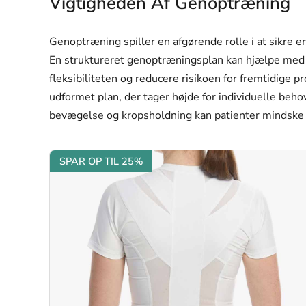
Vigtigheden Af Genoptræning
Genoptræning spiller en afgørende rolle i at sikre e
En struktureret genoptræningsplan kan hjælpe med 
fleksibiliteten og reducere risikoen for fremtidige p
udformet plan, der tager højde for individuelle beh
bevægelse og kropsholdning kan patienter mindske
SPAR OP TIL 25%