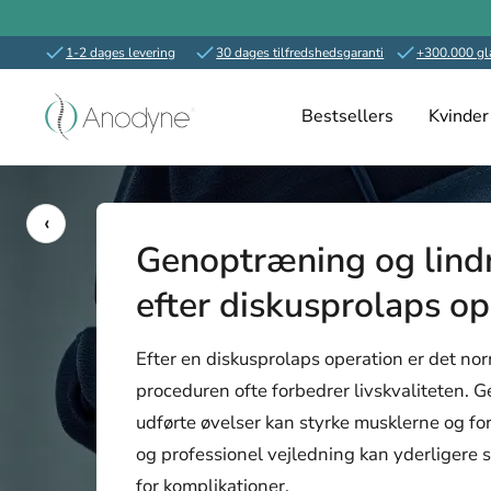
1-2 dages levering
30 dages tilfredshedsgaranti
+300.000 gl
Spring
Anodyne.dk
til
Bestsellers
Kvinder
indhold
‹
Genoptræning og lindri
efter diskusprolaps op
Efter en diskusprolaps operation er det no
proceduren ofte forbedrer livskvaliteten. 
udførte øvelser kan styrke musklerne og for
og professionel vejledning kan yderligere s
for komplikationer.