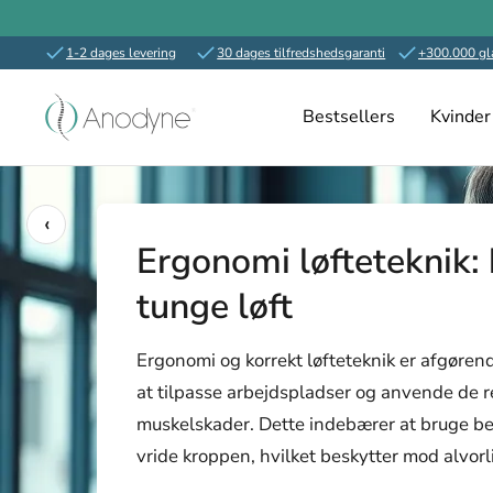
1-2 dages levering
30 dages tilfredshedsgaranti
+300.000 gl
Spring
Anodyne.dk
til
Bestsellers
Kvinder
indhold
‹
Ergonomi løfteteknik:
tunge løft
Ergonomi og korrekt løfteteknik er afgørend
at tilpasse arbejdspladser og anvende de re
muskelskader. Dette indebærer at bruge be
vride kroppen, hvilket beskytter mod alvor