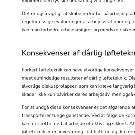
minimere den fysiske belastning ved tunge løft.
Det er også vigtigt at skabe en kultur på arbejdspla
regelmæssige evalueringer af arbejdsstationer og træ
kan man forbedre arbejdsmiljøet og mindske risikoen
Konsekvenser af dårlig løftetekn
Forkert løfteteknik kan have alvorlige konsekvenser
mest almindelige resultater af dårlig løfteteknik. Di
alvorlige diskusprolapser, som kan kræve langvarig 
skader ikke kun påvirker deres arbejdsliv, men også d
For at undgå disse konsekvenser er det afgørende 
transporterer tunge genstande. Ved at følge de korre
kan fortsætte med at arbejde effektivt og sikkert. A
løfteteknik er en investering i dit helbred og din fr