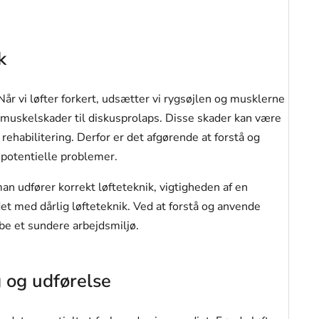
k
Når vi løfter forkert, udsætter vi rygsøjlen og musklerne
ra muskelskader til diskusprolaps. Disse skader kan være
ehabilitering. Derfor er det afgørende at forstå og
 potentielle problemer.
man udfører korrekt løfteteknik, vigtigheden af en
det med dårlig løfteteknik. Ved at forstå og anvende
be et sundere arbejdsmiljø.
g og udførelse