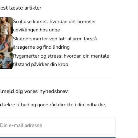
est læste artikler
Scoliose korset: hvordan det bremser
udviklingen hos unge
Skuldersmerter ved løft af arm: forstå
årsagerne og find lindring
Rygsmerter og stress: hvordan din mentale
tilstand påvirker din krop
er
Alle produkter
Nyheder
Skulderstøtte
ilmeld dig vores nyhedsbrev
 lækre tilbud og gode råd direkte i din indbakke.