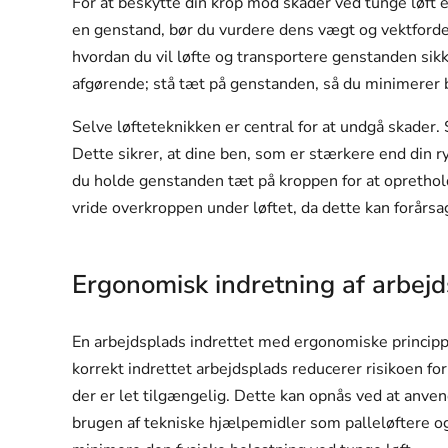
For at beskytte din krop mod skader ved tunge løft er
en genstand, bør du vurdere dens vægt og vektfordeli
hvordan du vil løfte og transportere genstanden sikk
afgørende; stå tæt på genstanden, så du minimerer b
Selve løfteteknikken er central for at undgå skader. 
Dette sikrer, at dine ben, som er stærkere end din ry
du holde genstanden tæt på kroppen for at oprethol
vride overkroppen under løftet, da dette kan forårs
Ergonomisk indretning af arbej
En arbejdsplads indrettet med ergonomiske princippe
korrekt indrettet arbejdsplads reducerer risikoen for
der er let tilgængelig. Dette kan opnås ved at anve
brugen af tekniske hjælpemidler som palleløftere o