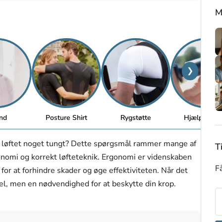
M
❯
nd
Posture Shirt
Rygstøtte
Hjælpemidl
e løftet noget tungt? Dette spørgsmål rammer mange af
T
gonomi og korrekt løfteteknik. Ergonomi er videnskaben
Få
or at forhindre skader og øge effektiviteten. Når det
del, men en nødvendighed for at beskytte din krop.