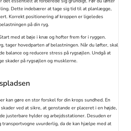
 det essentielt at forberede sig grundigt. Før du løfter
ng. Dette indebærer at tage sig tid til at planlægge,
ert. Korrekt positionering af kroppen er ligeledes
elastningen på din ryg.
Start med at bøje i knæ og hofter frem for i ryggen.
g, tager hovedparten af belastningen. Når du løfter, skal
de balance og reducere stress på rygsøjlen. Undgå at
age skader på rygsøjlen og musklerne.
dspladsen
r kan gøre en stor forskel for din krops sundhed. En
 skader ved at sikre, at genstande er placeret i en højde,
nde justerbare hylder og arbejdsstationer. Desuden er
g transportvogne uvurderlig, da de kan hjælpe med at