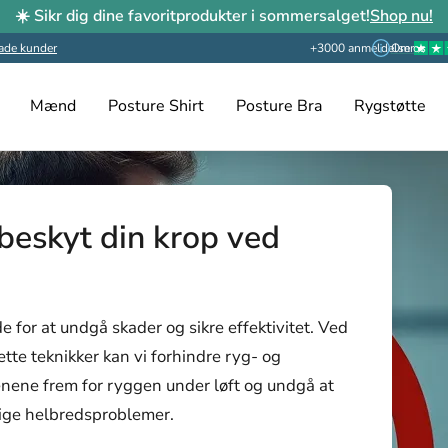
☀️ Sikr dig dine favoritprodukter i sommersalget!
Shop nu!
ade kunder
+3000 anmeldelser
Om os
Mænd
Posture Shirt
Posture Bra
Rygstøtte
 beskyt din krop ved
e for at undgå skader og sikre effektivitet. Ved
tte teknikker kan vi forhindre ryg- og
nene frem for ryggen under løft og undgå at
lige helbredsproblemer.