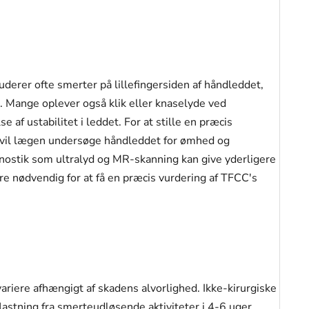
erer ofte smerter på lillefingersiden af håndleddet,
e. Mange oplever også klik eller knaselyde ved
 af ustabilitet i leddet. For at stille en præcis
r vil lægen undersøge håndleddet for ømhed og
ostik som ultralyd og MR-skanning kan give yderligere
re nødvendig for at få en præcis vurdering af TFCC's
ariere afhængigt af skadens alvorlighed. Ikke-kirurgiske
flastning fra smerteudløsende aktiviteter i 4-6 uger