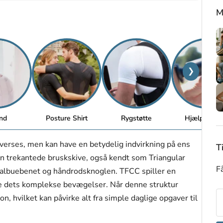
M
❯
nd
Posture Shirt
Rygstøtte
Hjælpemidl
overses, men kan have en betydelig indvirkning på ens
T
den trekantede bruskskive, også kendt som Triangular
Få
 albuebenet og håndrodsknoglen. TFCC spiller en
øre dets komplekse bevægelser. Når denne struktur
on, hvilket kan påvirke alt fra simple daglige opgaver til