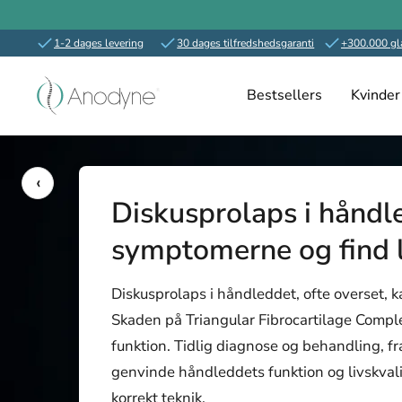
1-2 dages levering
30 dages tilfredshedsgaranti
+300.000 gl
Spring
Anodyne.dk
til
Bestsellers
Kvinder
indhold
‹
Diskusprolaps i håndle
symptomerne og find l
Diskusprolaps i håndleddet, ofte overset, ka
Skaden på Triangular Fibrocartilage Comple
funktion. Tidlig diagnose og behandling, fra 
genvinde håndleddets funktion og livskval
korrekt teknik.