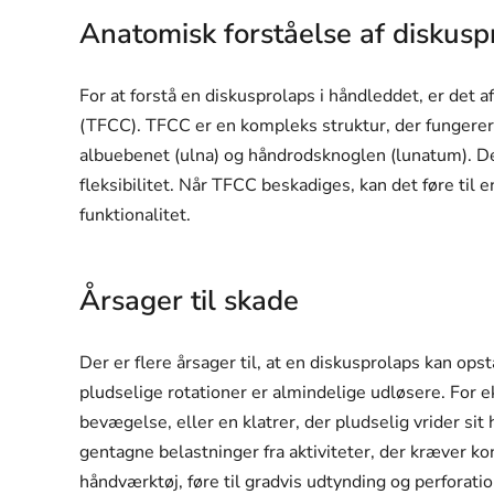
Anatomisk forståelse af diskusp
For at forstå en diskusprolaps i håndleddet, er det 
(TFCC). TFCC er en kompleks struktur, der fungere
albuebenet (ulna) og håndrodsknoglen (lunatum). De
fleksibilitet. Når TFCC beskadiges, kan det føre ti
funktionalitet.
Årsager til skade
Der er flere årsager til, at en diskusprolaps kan ops
pludselige rotationer er almindelige udløsere. For
bevægelse, eller en klatrer, der pludselig vrider si
gentagne belastninger fra aktiviteter, der kræver ko
håndværktøj, føre til gradvis udtynding og perforati