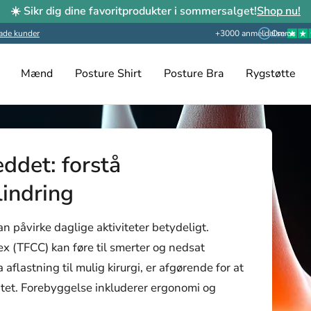
☀️ Sikr dig dine favoritprodukter i sommersalget!
Shop nu!
ade kunder
+3000 anmeldelser
Om os
Mænd
Posture Shirt
Posture Bra
Rygstøtte
ddet: forstå
indring
n påvirke daglige aktiviteter betydeligt.
x (TFCC) kan føre til smerter og nedsat
aflastning til mulig kirurgi, er afgørende for at
itet. Forebyggelse inkluderer ergonomi og