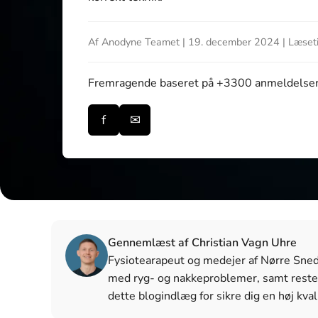
Af Anodyne Teamet | 19. december 2024 | Læseti
Fremragende
baseret på +3300 anmeldelse
f
✉
Gennemlæst af Christian Vagn Uhre
Fysiotearapeut og medejer af Nørre Snede 
med ryg- og nakkeproblemer, samt reste
dette blogindlæg for sikre dig en høj kval