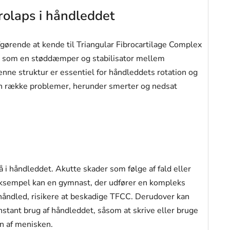
rolaps i håndleddet
afgørende at kende til Triangular Fibrocartilage Complex
r som en støddæmper og stabilisator mellem
nne struktur er essentiel for håndleddets rotation og
l en række problemer, herunder smerter og nedsat
tå i håndleddet. Akutte skader som følge af fald eller
 eksempel kan en gymnast, der udfører en kompleks
t håndled, risikere at beskadige TFCC. Derudover kan
nstant brug af håndleddet, såsom at skrive eller bruge
on af menisken.